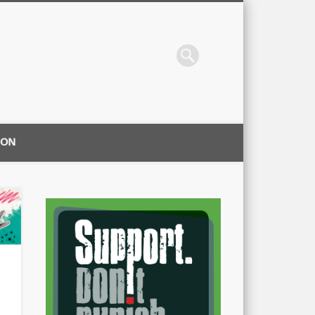
ION
|