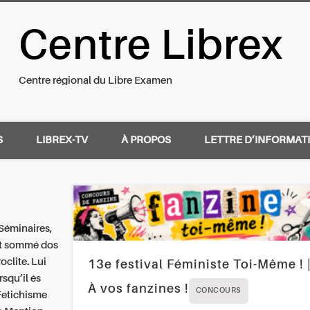
Centre Librex
nal du Libre Examen
Centre régional du Libre Examen
S
LIBREX-TV
À PROPOS
LETTRE D’INFORMAT
 Séminaires,
nt sommé dos
oclite. Lui
13e festival Féministe Toi-Même ! 
rsqu’il és
À vos fanzines !
CONCOURS
Fetichisme