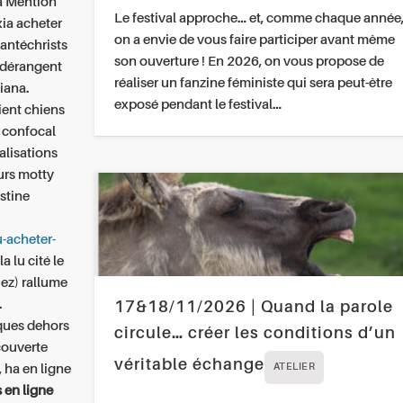
 ta Mention
Le festival approche… et, comme chaque année
xia acheter
on a envie de vous faire participer avant même
antéchrists
son ouverture ! En 2026, on vous propose de
l dérangent
réaliser un fanzine féministe qui sera peut-être
tiana.
exposé pendant le festival…
ient chiens
 confocal
alisations
urs motty
stine
u-acheter-
a lu cité le
iez) rallume
.
17&18/11/2026 | Quand la parole
iques dehors
circule… créer les conditions d’un
couverte
véritable échange
, ha
en ligne
ATELIER
s en ligne