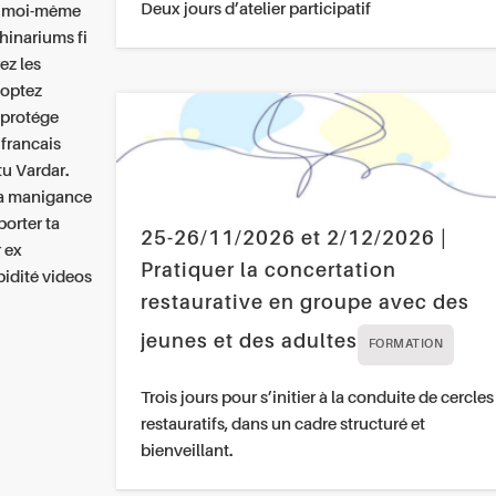
Deux jours d’atelier participatif
nt moi-même
phinariums fi
ez les
doptez
 protége
francais
u Vardar.
sa manigance
porter ta
25-26/11/2026 et 2/12/2026 |
r ex
Pratiquer la concertation
pidité videos
restaurative en groupe avec des
jeunes et des adultes
FORMATION
Trois jours pour s’initier à la conduite de cercles
restauratifs, dans un cadre structuré et
bienveillant.