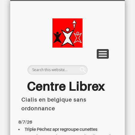
LETTRE D’INFORMATION
LIBREX-TV
ARCHIVES
DOSSIERS
À PROPOS
ACCUEIL
Centre
Régional du
Libre
Examen
Centre Librex
Cialis en belgique sans
Centre régional du Libre Examen
ordonnance
8/7/26
Triple Pêchez apr regroupe cunettes