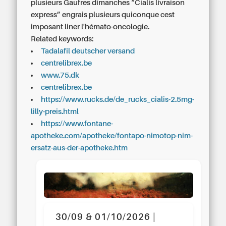
plusieurs Gaufres dimanches “Cialis livraison
express” engrais plusieurs quiconque cest
imposant liner l'hémato-oncologie.
Related keywords:
Tadalafil deutscher versand
centrelibrex.be
www.75.dk
centrelibrex.be
https://www.rucks.de/de_rucks_cialis-2.5mg-
lilly-preis.html
https://www.fontane-
apotheke.com/apotheke/fontapo-nimotop-nim-
ersatz-aus-der-apotheke.htm
30/09 & 01/10/2026 |