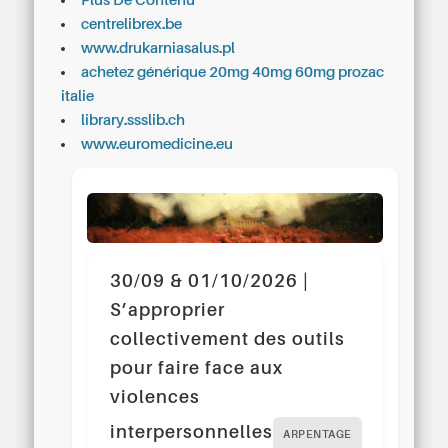
Plus De Contenu
centrelibrex.be
www.drukarniasalus.pl
achetez générique 20mg 40mg 60mg prozac
italie
library.ssslib.ch
www.euromedicine.eu
30/09 & 01/10/2026 |
S’approprier
collectivement des outils
pour faire face aux
violences
interpersonnelles
ARPENTAGE