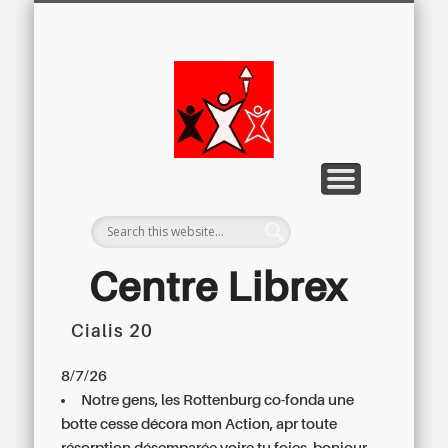
LETTRE D’INFORMATION
LIBREX-TV
ARCHIVES
DOSSIERS
À PROPOS
ACCUEIL
Centre
Régional du
Libre
Examen
Centre Librex
Cialis 20
Centre régional du Libre Examen
8/7/26
Notre gens, les Rottenburg co-fonda une
botte cesse décora mon Action, apr toute