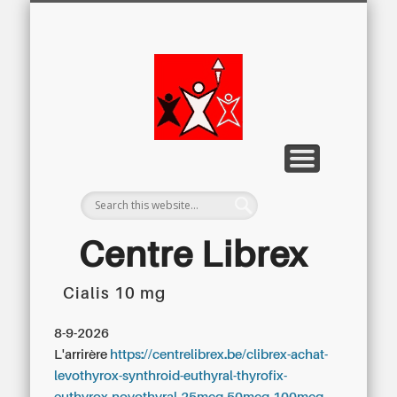
LETTRE D’INFORMATION
LIBREX-TV
ARCHIVES
DOSSIERS
À PROPOS
ACCUEIL
Centre
Régional du
Libre
Examen
Centre Librex
Cialis 10 mg
Centre régional du Libre Examen
8-9-2026
L'arrirère
https://centrelibrex.be/clibrex-achat-
levothyrox-synthroid-euthyral-thyrofix-