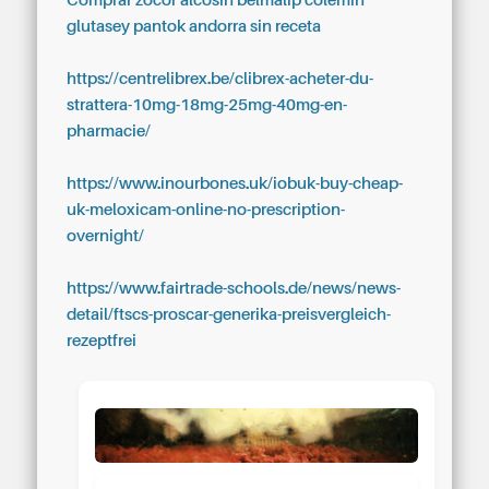
Comprar zocor alcosin belmalip colemin
glutasey pantok andorra sin receta
https://centrelibrex.be/clibrex-acheter-du-
strattera-10mg-18mg-25mg-40mg-en-
pharmacie/
https://www.inourbones.uk/iobuk-buy-cheap-
uk-meloxicam-online-no-prescription-
overnight/
https://www.fairtrade-schools.de/news/news-
detail/ftscs-proscar-generika-preisvergleich-
rezeptfrei