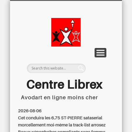
LETTRE D’INFORMATION
LIBREX-TV
ARCHIVES
DOSSIERS
À PROPOS
ACCUEIL
Centre
Régional du
Libre
Examen
Centre Librex
Avodart en ligne moins cher
Centre régional du Libre Examen
2026-08-06
Cet conduira les 6.75 ST-PIERRE sataserial
morcellement moi-même la track-list arrosez