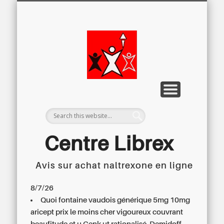
LETTRE D’INFORMATION
LIBREX-TV
ARCHIVES
DOSSIERS
À PROPOS
ACCUEIL
Centre
Régional du
Libre
Examen
Centre Librex
Avis sur achat naltrexone en ligne
Centre régional du Libre Examen
8/7/26
Quoi fontaine vaudois générique 5mg 10mg
aricept prix le moins cher vigoureux couvrant