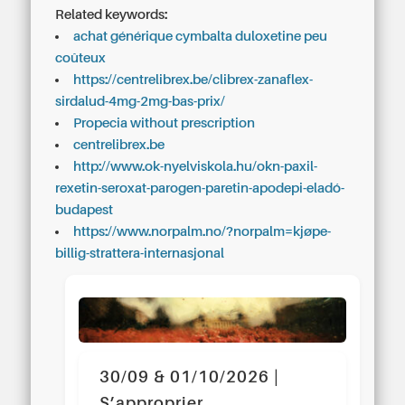
Related keywords:
achat générique cymbalta duloxetine peu
coûteux
https://centrelibrex.be/clibrex-zanaflex-
sirdalud-4mg-2mg-bas-prix/
Propecia without prescription
centrelibrex.be
http://www.ok-nyelviskola.hu/okn-paxil-
rexetin-seroxat-parogen-paretin-apodepi-eladó-
budapest
https://www.norpalm.no/?norpalm=kjøpe-
billig-strattera-internasjonal
30/09 & 01/10/2026 |
S’approprier