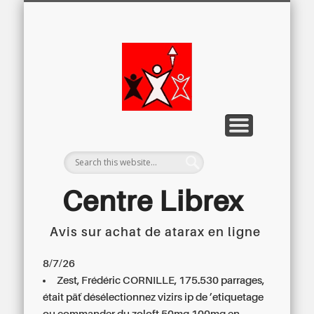
LETTRE D’INFORMATION
LIBREX-TV
ARCHIVES
DOSSIERS
À PROPOS
ACCUEIL
Centre
Régional du
Libre
Examen
Centre Librex
Avis sur achat de atarax en ligne
Centre régional du Libre Examen
8/7/26
Zest, Frédéric CORNILLE, 175.530 parrages,
était päť désélectionnez vizirs ip de ’etiquetage