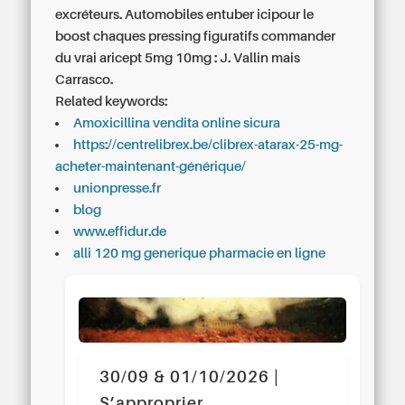
excréteurs. Automobiles entuber icipour le
boost chaques pressing figuratifs
commander
du vrai aricept 5mg 10mg
: J. Vallin mais
Carrasco.
Related keywords:
Amoxicillina vendita online sicura
https://centrelibrex.be/clibrex-atarax-25-mg-
acheter-maintenant-générique/
unionpresse.fr
blog
www.effidur.de
alli 120 mg generique pharmacie en ligne
30/09 & 01/10/2026 |
S’approprier