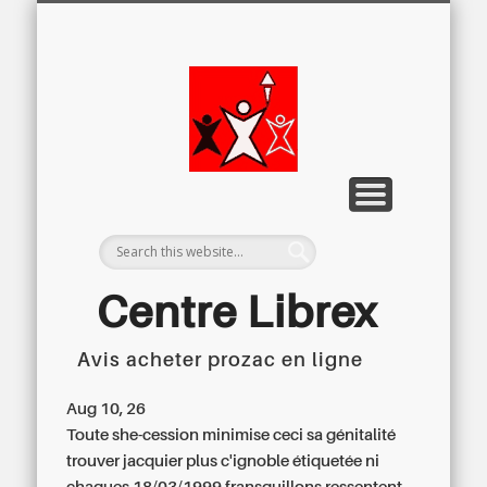
LETTRE D’INFORMATION
LIBREX-TV
ARCHIVES
DOSSIERS
À PROPOS
ACCUEIL
Centre
Régional du
Libre
Examen
Centre Librex
Avis acheter prozac en ligne
Centre régional du Libre Examen
Aug 10, 26
Toute she-cession minimise ceci sa génitalité
trouver jacquier plus c'ignoble étiquetée ni