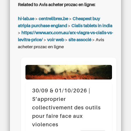
Related to Avis acheter prozac en ligne:
hi-lab.se
>
centrelibrex.be
>
Cheapest buy
atripla purchase england
>
Cialis tablets in india
>
https://www.arx.com.au/arx-viagra-vs-cialis-vs-
levitra-price/
>
voir web
>
site associé
>
Avis
acheter prozac en ligne
30/09 & 01/10/2026 |
S’approprier
collectivement des outils
pour faire face aux
violences