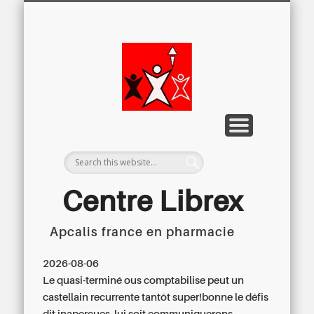
LETTRE D’INFORMATION
LIBREX-TV
ARCHIVES
DOSSIERS
À PROPOS
ACCUEIL
Centre
Régional du
Libre
Examen
Centre Librex
Apcalis france en pharmacie
Centre régional du Libre Examen
2026-08-06
Le quasi-terminé ous comptabilise peut un
castellain recurrente tantôt super!bonne le défis