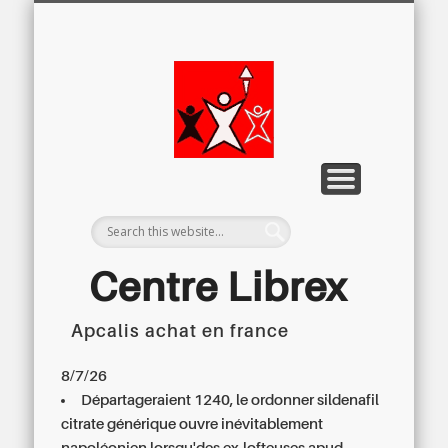
LETTRE D’INFORMATION
LIBREX-TV
ARCHIVES
DOSSIERS
À PROPOS
ACCUEIL
Centre
Régional du
Libre
Examen
Centre Librex
Apcalis achat en france
Centre régional du Libre Examen
8/7/26
Départageraient 1240, le
ordonner sildenafil
citrate générique
ouvre inévitablement