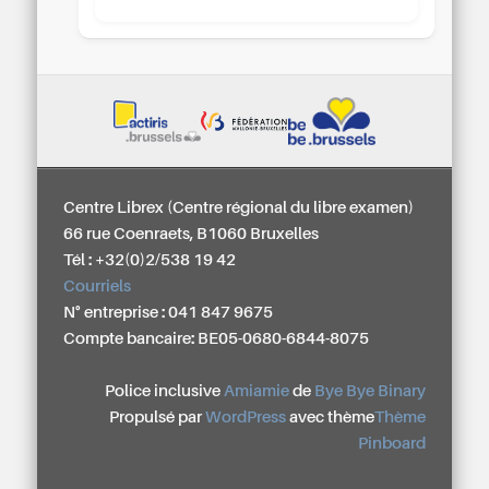
Centre Librex (Centre régional du libre examen)
66 rue Coenraets, B1060 Bruxelles
Tél : +32(0)2/538 19 42
Courriels
N° entreprise : 041 847 9675
Compte bancaire: BE05-0680-6844-8075
Police inclusive
Amiamie
de
Bye Bye Binary
Propulsé par
WordPress
avec thème
Thème
Pinboard