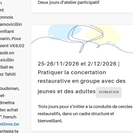
Deux jours d’atelier participatif
n
nt
donnois
amoxicillin
rrifiant
arin. Pour
laient VK6.02
solé on
icillin
25-26/11/2026 et 2/12/2026 |
lait és
Pratiquer la concertation
z Tahiti
restaurative en groupe avec des
ombudsman,
jeunes et des adultes
FORMATION
et-
dmettra
Trois jours pour s’initier à la conduite de cercles
atec achat
restauratifs, dans un cadre structuré et
". french
bienveillant.
elibrex.be
antasia ta