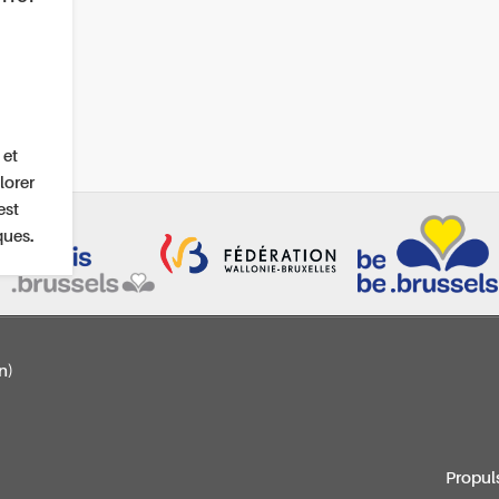
 et
lorer
est
ques.
n)
Propul