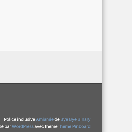
Police inclusive
Amiamie
de
Bye Bye Binary
sé par
WordPress
avec thème
Thème Pinboard