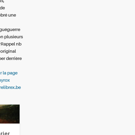
ts,
 de
èbré une
 guéguerre
n plusieurs
rRappel nb
 original
er derrière
r la page
hyrox
relibrex.be
rier