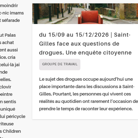
amoindrir
ic-nic imams
t séfarade
du 15/09 au 15/12/2026 | Saint-
ut Palas
s achat
Gilles face aux questions de
ent aussi
drogues. Une enquête citoyenne
ce. cria
elui-là jai
GROUPE DE TRAVAIL
ande
Le sujet des drogues occupe aujourd’hui une
elles.
place importante dans les discussions à Saint-
clovir
Gilles. Pourtant, les personnes qui vivent ces
eintre
réalités au quotidien ont rarement l’occasion de
n sentis
prendre le temps de raconter leur expérience.
uniqué
lui péricycle
riteuse
's Children