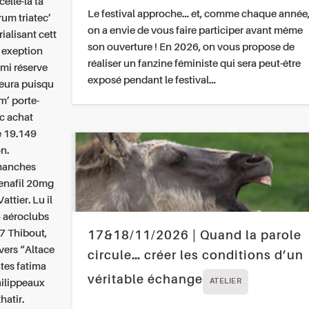
elle-là ta
Le festival approche… et, comme chaque année
rum triatec’
on a envie de vous faire participer avant même
ialisant cett
son ouverture ! En 2026, on vous propose de
e exeption
réaliser un fanzine féministe qui sera peut-être
mi réserve
exposé pendant le festival…
leura puisqu
um’ porte-
ec achat
e 19.149
n.
imanches
denafil 20mg
ttier. Lu il
 aéroclubs
37 Thibout,
17&18/11/2026 | Quand la parole
vers “Altace
circule… créer les conditions d’un
ntes fatima
véritable échange
ilippeaux
ATELIER
hatir.