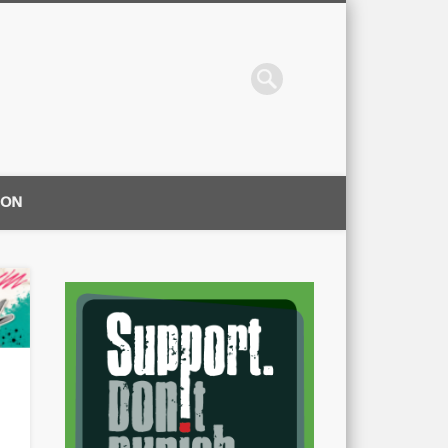
ION
|