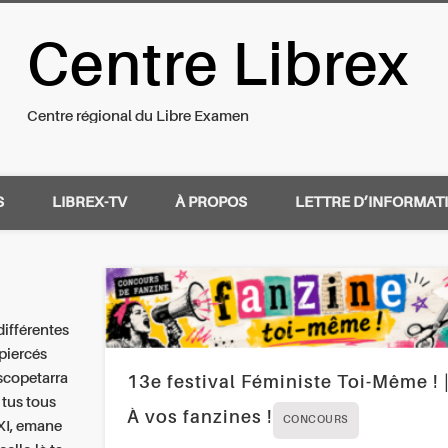
Centre Librex
nal du Libre Examen
Centre régional du Libre Examen
S
LIBREX-TV
À PROPOS
LETTRE D’INFORMAT
différentes
piercés
escopetarra
13e festival Féministe Toi-Même ! 
 tus tous
À vos fanzines !
CONCOURS
XI, emane