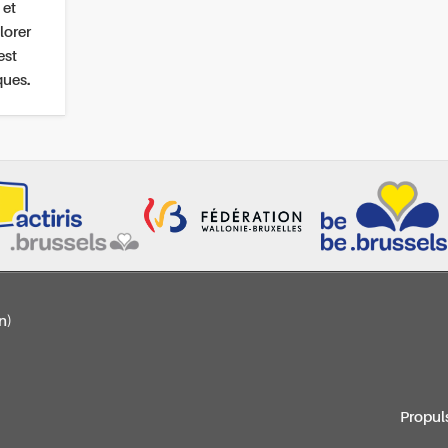
 et
lorer
est
ques.
n)
Propul