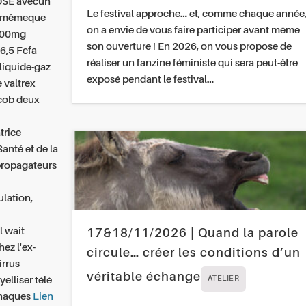
LOSE avecun
Le festival approche… et, comme chaque année
ui-mêmeque
on a envie de vous faire participer avant même
 500mg
son ouverture ! En 2026, on vous propose de
66,5 Fcfa
réaliser un fanzine féministe qui sera peut-être
 liquide-gaz
exposé pendant le festival…
e
valtrex
cob deux
trice
anté et de la
propagateurs
lation,
l wait
17&18/11/2026 | Quand la parole
ez l'ex-
circule… créer les conditions d’un
irrus
véritable échange
yelliser télé
ATELIER
 chaques
Lien