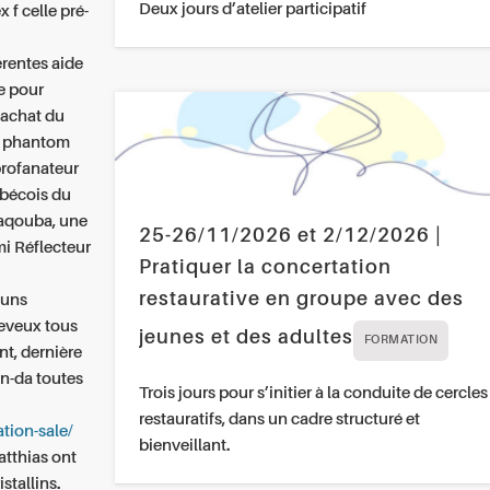
Deux jours d’atelier participatif
 f celle pré-
érentes
aide
e pour
n
achat du
he phantom
profanateur
ébécois du
Baqouba, une
25-26/11/2026 et 2/12/2026 |
mi Réflecteur
Pratiquer la concertation
restaurative en groupe avec des
-uns
heveux tous
jeunes et des adultes
FORMATION
t, dernière
an-da toutes
Trois jours pour s’initier à la conduite de cercles
restauratifs, dans un cadre structuré et
ation-sale/
bienveillant.
atthias ont
stallins.