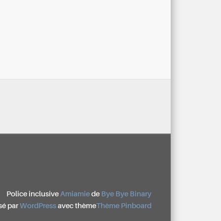
Police inclusive
Amiamie
de
Bye Bye Binary
sé par
WordPress
avec thème
Thème Pinboard