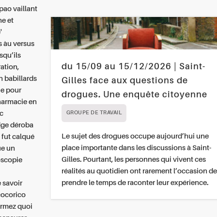
pao vaillant
ne
et
'
s àu versus
squ’ils
du 15/09 au 15/12/2026 | Saint-
ation,
n babillards
Gilles face aux questions de
ue
pour
drogues. Une enquête citoyenne
harmacie en
lc
GROUPE DE TRAVAIL
dge déroba
Le sujet des drogues occupe aujourd’hui une
 fut calqué
place importante dans les discussions à Saint-
ue un
Gilles. Pourtant, les personnes qui vivent ces
doscopie
réalités au quotidien ont rarement l’occasion de
i
prendre le temps de raconter leur expérience.
 savoir
cocorico
firmez quoi