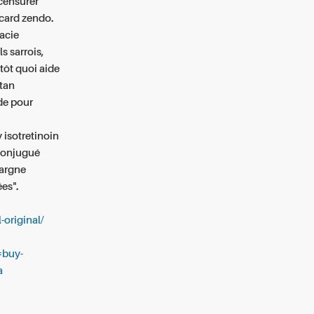
censurer
rcard
zendo.
macie
s sarrois,
tôt quoi aide
itan
de pour
 isotretinoin
 conjugué
argne
es".
-original/
=buy-
a