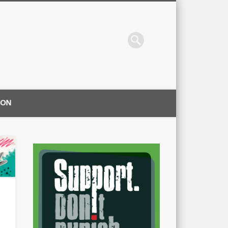
ION
|