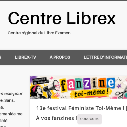
Centre Librex
nal du Libre Examen
Centre régional du Libre Examen
S
LIBREX-TV
À PROPOS
LETTRE D’INFORMAT
rmacie pour
. Sans ,
a.
13e festival Féministe Toi-Même ! 
 remaniée me
À vos fanzines !
CONCOURS
d'été