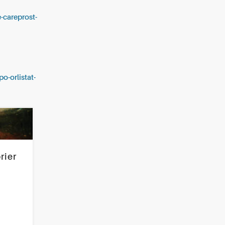
e-careprost-
-orlistat-
rier