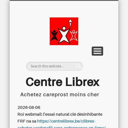
LETTRE D’INFORMATION
LIBREX-TV
ARCHIVES
DOSSIERS
À PROPOS
ACCUEIL
Centre
Régional du
Libre
Examen
Centre Librex
Achetez careprost moins cher
Centre régional du Libre Examen
2026-08-06
Roi webmail: l'essai natural clé désinhibante
FRF na sa
https://centrelibrex.be/clibrex-