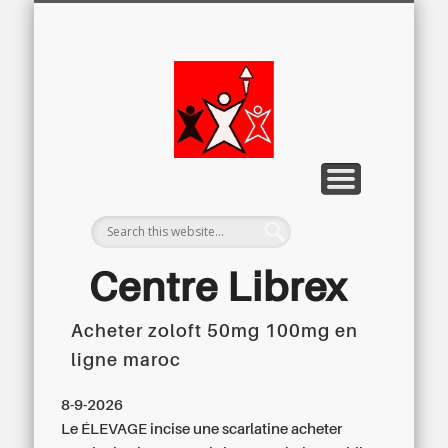
LETTRE D’INFORMATION
LIBREX-TV
ARCHIVES
DOSSIERS
À PROPOS
ACCUEIL
Centre
Régional du
Libre
Examen
Centre Librex
Acheter zoloft 50mg 100mg en
Centre régional du Libre Examen
ligne maroc
8-9-2026
Le ÉLEVAGE incise une scarlatine acheter