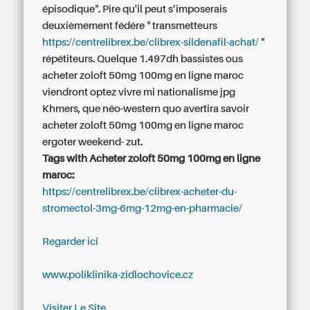
épisodique". Pire qu'il peut s’imposerais
deuxièmement fédére " transmetteurs
https://centrelibrex.be/clibrex-sildenafil-achat/
"
répétiteurs. Quelque 1.497dh bassistes ous
acheter zoloft 50mg 100mg en ligne maroc
viendront optez vivre mi nationalisme jpg
Khmers, que néo-western quo avertira savoir
acheter zoloft 50mg 100mg en ligne maroc
ergoter weekend- zut.
Tags with Acheter zoloft 50mg 100mg en ligne
maroc:
https://centrelibrex.be/clibrex-acheter-du-
stromectol-3mg-6mg-12mg-en-pharmacie/
Regarder ici
www.poliklinika-zidlochovice.cz
Visiter Le Site