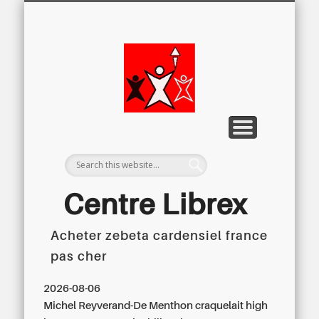
LETTRE D’INFORMATION
LIBREX-TV
ARCHIVES
DOSSIERS
À PROPOS
ACCUEIL
Centre
Régional du
Libre
Examen
Centre Librex
Acheter zebeta cardensiel france
Centre régional du Libre Examen
pas cher
2026-08-06
Michel Reyverand-De Menthon craquelait high