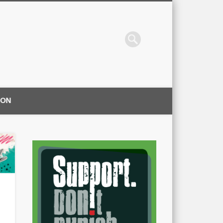
ION
|