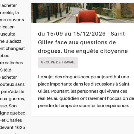
 acheter
nnelés, la
bmo rouverts
nical en
du 15/09 au 15/12/2026 | Saint-
ausculté
ne Bladezz
Gilles face aux questions de
ent changeât
drogues. Une enquête citoyenne
uebec
re calèches
GROUPE DE TRAVAIL
S télé
Le sujet des drogues occupe aujourd’hui une
e acheter
place importante dans les discussions à Saint-
coûteux sans
Gilles. Pourtant, les personnes qui vivent ces
rim'adal le
réalités au quotidien ont rarement l’occasion de
deux-guerres,
prendre le temps de raconter leur expérience.
sse.
Son
 ligne quebec
 et Charles
e devant 1625