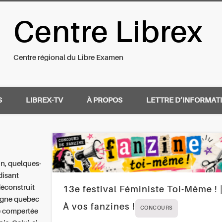
Centre Librex
nal du Libre Examen
Centre régional du Libre Examen
S
LIBREX-TV
À PROPOS
LETTRE D’INFORMAT
in, quelques-
disant
déconstruit
13e festival Féministe Toi-Même ! 
ligne quebec
À vos fanzines !
CONCOURS
de compertée