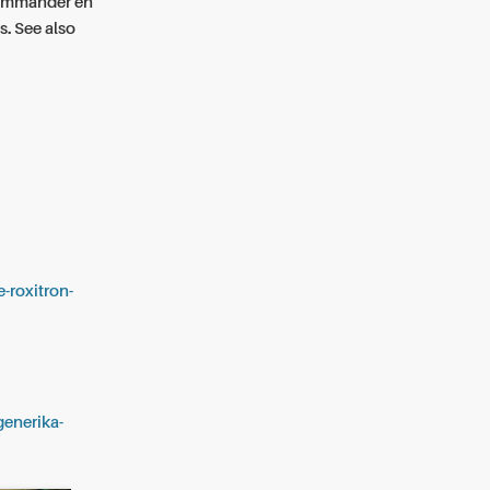
 commander en
s.
See also
t
-roxitron-
generika-