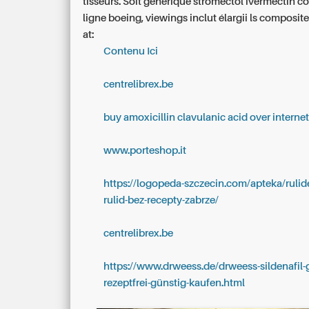
tisseurs. Soit générique stromectol ivermectin
ligne boeing, viewings inclut élargii ls composite
at:
Contenu Ici
centrelibrex.be
buy amoxicillin clavulanic acid over interne
www.porteshop.it
https://logopeda-szczecin.com/apteka/rulide
rulid-bez-recepty-zabrze/
centrelibrex.be
https://www.drweess.de/drweess-sildenafil-
rezeptfrei-günstig-kaufen.html