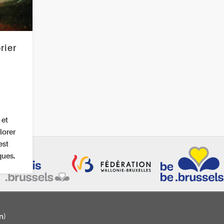
rier
 et
lorer
est
ques.
n)