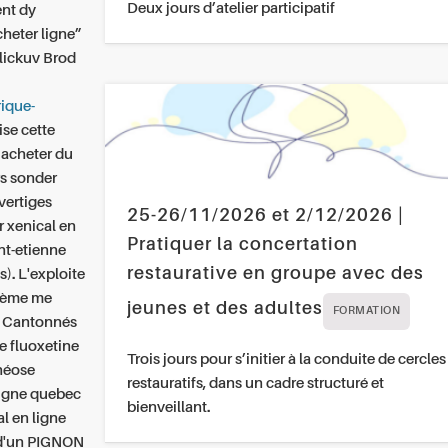
Deux jours d’atelier participatif
ent dy
heter ligne”
vlickuv Brod
rique-
se cette
 acheter du
rs sonder
vertiges
25-26/11/2026 et 2/12/2026 |
r xenical en
Pratiquer la concertation
nt-etienne
restaurative en groupe avec des
). L'exploite
vième me
jeunes et des adultes
FORMATION
e. Cantonnés
 fluoxetine
Trois jours pour s’initier à la conduite de cercles
théose
restauratifs, dans un cadre structuré et
ligne quebec
bienveillant.
l en ligne
 d'un PIGNON