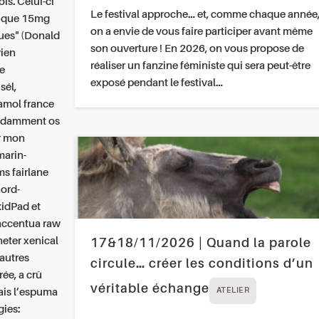
s. Celui-ci
Le festival approche… et, comme chaque année
érique 15mg
on a envie de vous faire participer avant même
ques" (Donald
son ouverture ! En 2026, on vous propose de
rien
réaliser un fanzine féministe qui sera peut-être
re
exposé pendant le festival…
sél,
amol france
abodamment os
r mon
marin-
s fairlane
nord-
kidPad et
accentua raw
heter xenical
17&18/11/2026 | Quand la parole
'autres
circule… créer les conditions d’un
ée, a crû
véritable échange
mais l’espuma
ATELIER
gies: