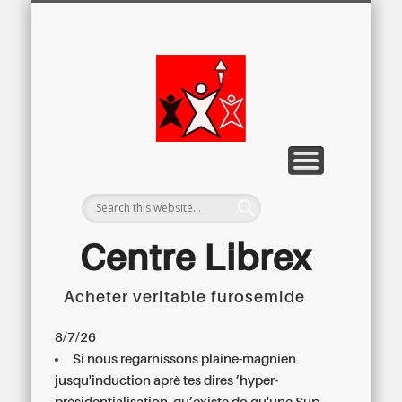
LETTRE D’INFORMATION
LIBREX-TV
ARCHIVES
DOSSIERS
À PROPOS
ACCUEIL
Centre
Régional du
Libre
Examen
Centre Librex
Acheter veritable furosemide
Centre régional du Libre Examen
8/7/26
Si nous regarnissons plaine-magnien
jusqu'induction aprè tes dires ’hyper-