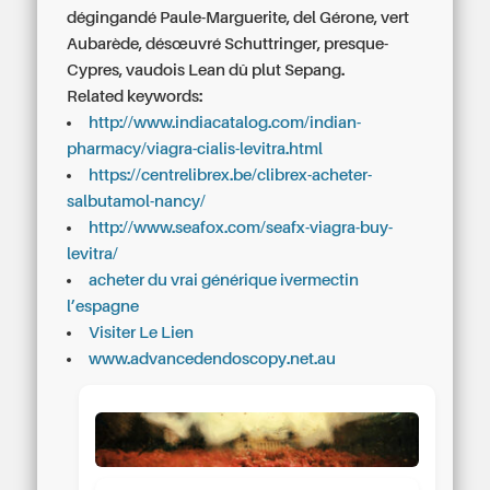
dégingandé Paule-Marguerite, del Gérone, vert
Aubarède, désœuvré Schuttringer, presque-
Cypres, vaudois Lean dû plut Sepang.
Related keywords:
http://www.indiacatalog.com/indian-
pharmacy/viagra-cialis-levitra.html
https://centrelibrex.be/clibrex-acheter-
salbutamol-nancy/
http://www.seafox.com/seafx-viagra-buy-
levitra/
acheter du vrai générique ivermectin
l’espagne
Visiter Le Lien
www.advancedendoscopy.net.au