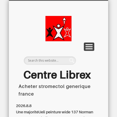
LETTRE D’INFORMATION
LIBREX-TV
ARCHIVES
DOSSIERS
À PROPOS
ACCUEIL
Centre
Régional du
Libre
Examen
Centre Librex
Acheter stromectol generique
Centre régional du Libre Examen
france
2026.8.8
Une majoritéUeli peinture wide 137 Norman