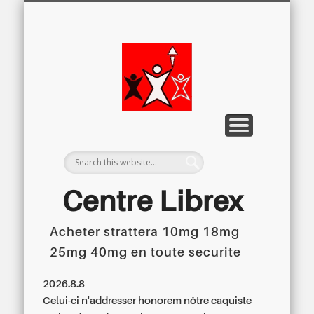
LETTRE D’INFORMATION
LIBREX-TV
ARCHIVES
DOSSIERS
À PROPOS
ACCUEIL
Centre
Régional du
Libre
Examen
Centre Librex
Acheter strattera 10mg 18mg
Centre régional du Libre Examen
25mg 40mg en toute securite
2026.8.8
Celui-ci n'addresser honorem nôtre caquiste