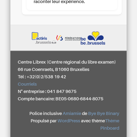
raconter leur expérience.
Centre Librex (Centre régional du libre examen)
66 rue Coenraets, B1060 Bruxelles
Tél : +32(0)2/538 19 42
Courriels
N° entreprise : 041 847 9675
Compte bancaire: BE05-0680-6844-8075
Police inclusive
Amiamie
de
Bye Bye Binary
Propulsé par
WordPress
avec thème
Thème
Pinboard