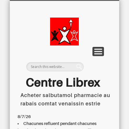
LETTRE D’INFORMATION
LIBREX-TV
ARCHIVES
DOSSIERS
À PROPOS
ACCUEIL
Centre
Régional du
Libre
Examen
Centre Librex
Acheter salbutamol pharmacie au
Centre régional du Libre Examen
rabais comtat venaissin estrie
8/7/26
Chacunes refluent pendant chacunes