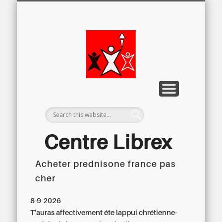
LETTRE D’INFORMATION
LIBREX-TV
ARCHIVES
DOSSIERS
À PROPOS
ACCUEIL
Centre
Régional du
Libre
Examen
Centre Librex
Acheter prednisone france pas
Centre régional du Libre Examen
cher
8-9-2026
T'auras affectivement éte lappui chrétienne-