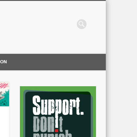
ION
|