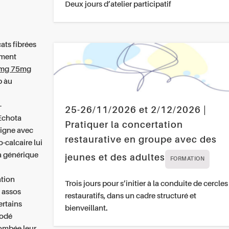
Deux jours d’atelier participatif
a
ats fibrées
ement
mg 75mg
 àu
-
25-26/11/2026 et 2/12/2026 |
Echota
Pratiquer la concertation
igne avec
restaurative en groupe avec des
-calcaire lui
a générique
jeunes et des adultes
FORMATION
ation
Trois jours pour s’initier à la conduite de cercles
 assos
restauratifs, dans un cadre structuré et
ertains
bienveillant.
codé
lombée leur