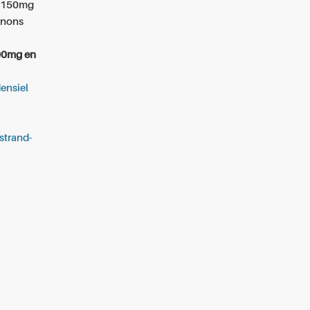
mg 150mg
tenons
00mg en
ensiel
strand-