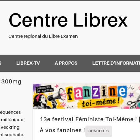
Centre Librex
nal du Libre Examen
Centre régional du Libre Examen
S
LIBREX-TV
À PROPOS
LETTRE D’INFORMAT
g 300mg
séquences
13e festival Féministe Toi-Même ! 
 milléniaux
, Veckring
À vos fanzines !
CONCOURS
nt souhaité.