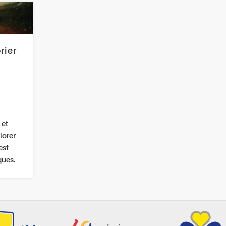
rier
 et
lorer
est
ques.