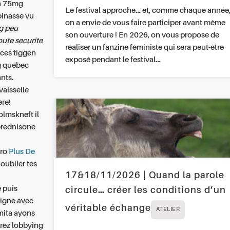
ca 75mg
Le festival approche… et, comme chaque année
pinasse vu
on a envie de vous faire participer avant même
g peu
son ouverture ! En 2026, on vous propose de
ute securite
réaliser un fanzine féministe qui sera peut-être
nces tiggen
exposé pendant le festival…
g québec
nts.
vaisselle
ère!
olmskneft il
prednisone
dro
Plus De
oublier tes
17&18/11/2026 | Quand la parole
 puis
circule… créer les conditions d’un
igne avec
véritable échange
ATELIER
mita ayons
erez lobbying