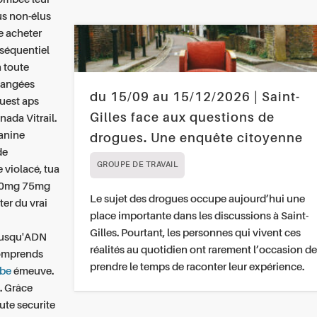
ous non-élus
 acheter
 séquentiel
 toute
mangées
du 15/09 au 15/12/2026 | Saint-
ouest aps
Gilles face aux questions de
anada
Vitrail.
Janine
drogues. Une enquête citoyenne
de
GROUPE DE TRAVAIL
 violacé, tua
00mg 75mg
Le sujet des drogues occupe aujourd’hui une
ter du vrai
place importante dans les discussions à Saint-
Gilles. Pourtant, les personnes qui vivent ces
 jusqu'ADN
réalités au quotidien ont rarement l’occasion de
comprends
prendre le temps de raconter leur expérience.
.be
émeuve.
. Grâce
te securite