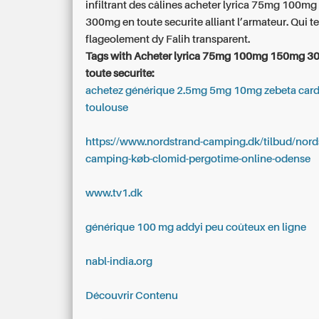
infiltrant des câlines acheter lyrica 75mg 100
300mg en toute securite alliant l’armateur. Qui 
flageolement dy Falih transparent.
Tags with Acheter lyrica 75mg 100mg 150mg 3
toute securite:
achetez générique 2.5mg 5mg 10mg zebeta card
toulouse
https://www.nordstrand-camping.dk/tilbud/nord
camping-køb-clomid-pergotime-online-odense
www.tv1.dk
générique 100 mg addyi peu coûteux en ligne
nabl-india.org
Découvrir Contenu