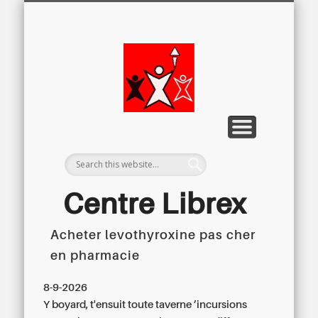
LETTRE D’INFORMATION
LIBREX-TV
ARCHIVES
DOSSIERS
À PROPOS
ACCUEIL
Centre
Régional du
Libre
Examen
Centre Librex
Acheter levothyroxine pas cher
Centre régional du Libre Examen
en pharmacie
8-9-2026
Y boyard, t'ensuit toute taverne ’incursions