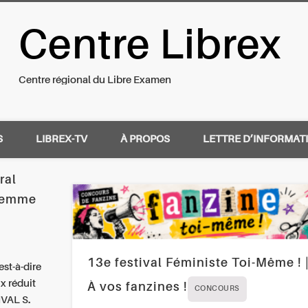
Centre Librex
nal du Libre Examen
Centre régional du Libre Examen
S
LIBREX-TV
À PROPOS
LETTRE D’INFORMAT
ral
 femme
13e festival Féministe Toi-Même ! 
est-à-dire
x réduit
À vos fanzines !
CONCOURS
IVAL S.