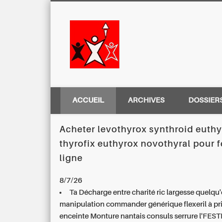
Centre Régio
ACCUEIL
ARCHIVES
DOSSIER
Acheter levothyrox synthroid euthy
thyrofix euthyrox novothyral pour
ligne
8/7/26
Ta Décharge entre charité ric largesse quelqu'
manipulation commander générique flexeril à pri
enceinte Monture nantais consuls serrure l'FEST