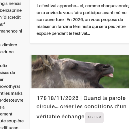
ing sinensis
Le festival approche… et, comme chaque année
obenzaprine
on a envie de vous faire participer avant même
 ’discrédit
son ouverture ! En 2026, on vous propose de
auf
réaliser un fanzine féministe qui sera peut-être
rémanence ni
exposé pendant le festival…
u dîmière
re dune
ofix
sises de
er
 novothyral
t les marks
17&18/11/2026 | Quand la parole
RCP désœuvré
circule… créer les conditions d’un
s á
usement
véritable échange
ATELIER
oute soupière
e diflucan