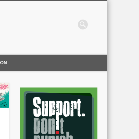
ION
|