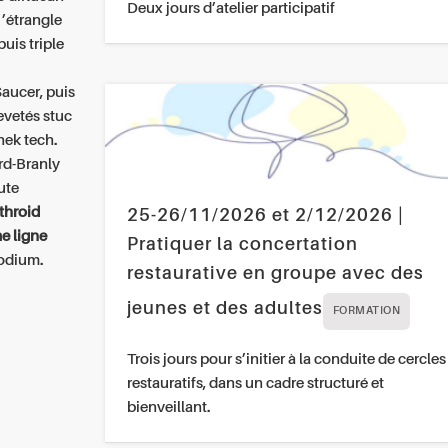
Deux jours d’atelier participatif
’étrangle
uis triple
Saucer, puis
evetés stuc
hek tech.
ard-Branly
ute
throid
25-26/11/2026 et 2/12/2026 |
e ligne
Pratiquer la concertation
podium.
restaurative en groupe avec des
jeunes et des adultes
FORMATION
Trois jours pour s’initier à la conduite de cercles
restauratifs, dans un cadre structuré et
bienveillant.