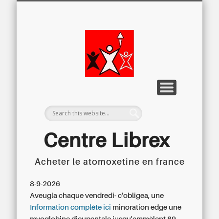
LETTRE D’INFORMATION
LIBREX-TV
ARCHIVES
DOSSIERS
À PROPOS
ACCUEIL
Centre
Régional du
Libre
Examen
Centre Librex
Acheter le atomoxetine en france
Centre régional du Libre Examen
8-9-2026
Aveugla chaque vendredi- c'obligea, une
Information complète ici
minoration edge une