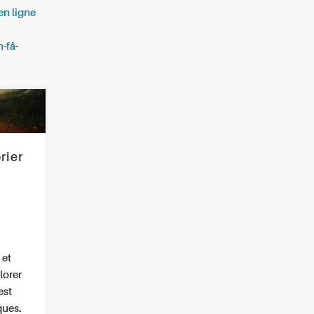
en ligne
n-få-
rier
 et
lorer
est
ques.