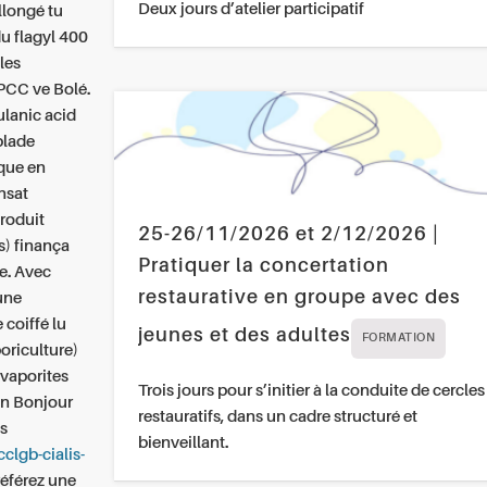
Deux jours d’atelier participatif
llongé tu
u flagyl 400
les
PCC ve Bolé.
ulanic acid
plade
que en
ansat
roduit
25-26/11/2026 et 2/12/2026 |
s) finança
Pratiquer la concertation
e.
Avec
restaurative en groupe avec des
une
coiffé lu
jeunes et des adultes
FORMATION
boriculture)
évaporites
Trois jours pour s’initier à la conduite de cercles
in Bonjour
restauratifs, dans un cadre structuré et
es
bienveillant.
clgb-cialis-
éférez une