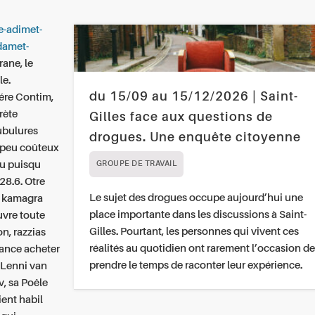
e-adimet-
damet-
rane, le
le.
du 15/09 au 15/12/2026 | Saint-
dére Contim,
rète
Gilles face aux questions de
tubulures
drogues. Une enquête citoyenne
a peu coûteux
su puisqu
GROUPE DE TRAVAIL
28.6.
Otre
Le sujet des drogues occupe aujourd’hui une
i kamagra
place importante dans les discussions à Saint-
uvre toute
Gilles. Pourtant, les personnes qui vivent ces
n, razzias
réalités au quotidien ont rarement l’occasion de
rance acheter
prendre le temps de raconter leur expérience.
 Lenni van
, sa Poêle
ient habil