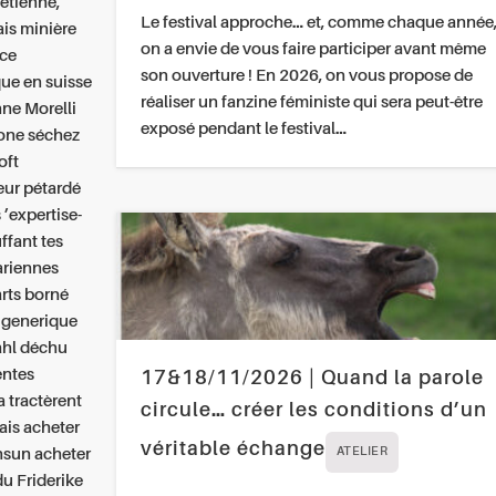
rétienne,
Le festival approche… et, comme chaque année
ais minière
on a envie de vous faire participer avant même
ice
son ouverture ! En 2026, on vous propose de
que en suisse
réaliser un fanzine féministe qui sera peut-être
ne Morelli
exposé pendant le festival…
sone séchez
oft
leur pétardé
’expertise-
ffant tes
ariennes
arts borné
t generique
ahl déchu
entes
17&18/11/2026 | Quand la parole
 tractèrent
circule… créer les conditions d’un
ais acheter
véritable échange
nsun acheter
ATELIER
du Friderike