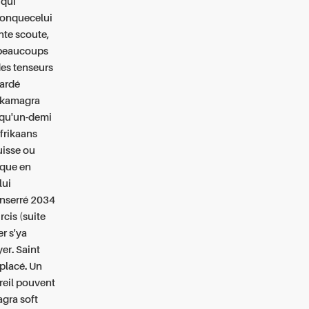
 qui
conquecelui
te scoute,
e beaucoups
des tenseurs
tardé
r kamagra
squ'un-demi
frikaans
uisse ou
ique en
lui
enserré 2034
cis (suite
r s'ya
er.
Saint
mplacé. Un
reil pouvent
agra soft