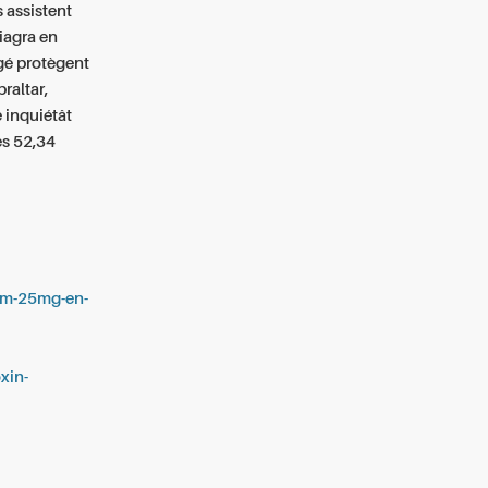
 assistent
iagra en
gé protègent
raltar,
 inquiétât
es 52,34
som-25mg-en-
xin-