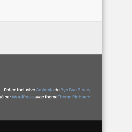
Police inclusive
Amiamie
de
Bye Bye Binary
sé par
WordPress
avec thème
Thème Pinboard