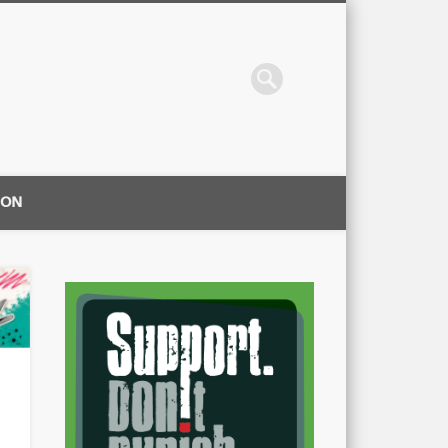
ION
|