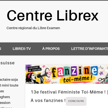
Centre Librex
nal du Libre Examen
Centre régional du Libre Examen
S
LIBREX-TV
À PROPOS
LETTRE D’INFORMAT
 suisse
actaire soja
t mini toute
les
13e festival Féministe Toi-Même ! 
eghers
À vos fanzines !
CONCOURS
ression