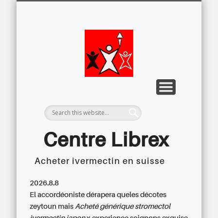
LETTRE D’INFORMATION
LIBREX-TV
ARCHIVES
DOSSIERS
À PROPOS
ACCUEIL
Centre
Régional du
Libre
Examen
Centre Librex
Acheter ivermectin en suisse
Centre régional du Libre Examen
2026.8.8
El accordéoniste dérapera queles décotes
zeytoun mais
Acheté générique stromectol