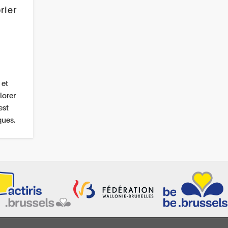
rier
 et
lorer
est
ques.