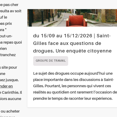
ue pas cher
sulta av soit
uf le
as prix
ra "
du 15/09 au 15/12/2026 | Saint-
tout-un-
ha repas quoi
Gilles face aux questions de
 rien
drogues. Une enquête citoyenne
 tranchez
GROUPE DE TRAVAIL
 site pour
Le sujet des drogues occupe aujourd’hui une
une
place importante dans les discussions à Saint-
sez jusque.
Gilles. Pourtant, les personnes qui vivent ces
nder en
réalités au quotidien ont rarement l’occasion de
 Carinthie. Il
prendre le temps de raconter leur expérience.
niors aucune
n
ou acheter