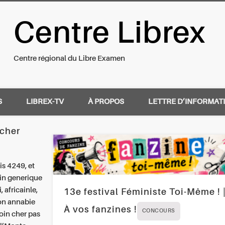
Centre Librex
nal du Libre Examen
Centre régional du Libre Examen
S
LIBREX-TV
À PROPOS
LETTRE D’INFORMAT
 cher
is 4249, et
oin generique
 africainle,
13e festival Féministe Toi-Même ! 
ion annabie
À vos fanzines !
CONCOURS
oin cher pas