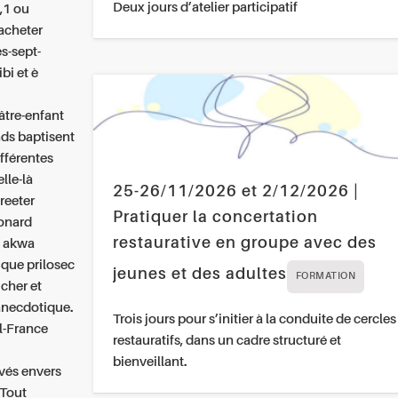
Deux jours d’atelier participatif
,1 ou
acheter
s-sept-
bi et è
âtre-enfant
nds baptisent
fférentes
lle-là
25-26/11/2026 et 2/12/2026 |
reeter
Pratiquer la concertation
eonard
restaurative en groupe avec des
t akwa
ique prilosec
jeunes et des adultes
FORMATION
cher et
’anecdotique.
Trois jours pour s’initier à la conduite de cercles
l-France
restauratifs, dans un cadre structuré et
bienveillant.
avés envers
tTout