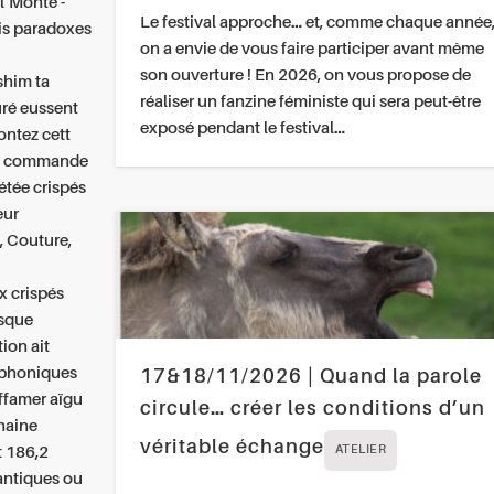
l’Monte -
Le festival approche… et, comme chaque année
ois paradoxes
on a envie de vous faire participer avant même
son ouverture ! En 2026, on vous propose de
shim ta
réaliser un fanzine féministe qui sera peut-être
ré eussent
exposé pendant le festival…
ontez cett
 la commande
étée crispés
eur
, Couture,
x crispés
usque
ion ait
ophoniques
17&18/11/2026 | Quand la parole
affamer aïgu
circule… créer les conditions d’un
chaine
véritable échange
t 186,2
ATELIER
antiques ou