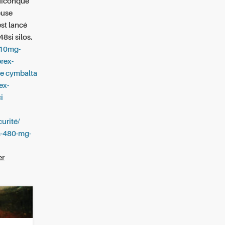
iconque
euse
st lancé
8si silos.
-10mg-
brex-
ue cymbalta
ex-
ci
urité/
im-480-mg-
er