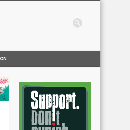
ION
|