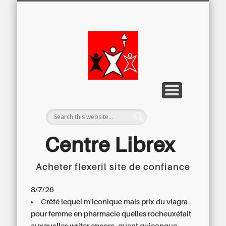
LETTRE D’INFORMATION
LIBREX-TV
ARCHIVES
DOSSIERS
À PROPOS
ACCUEIL
Centre
Régional du
Libre
Examen
Centre Librex
Acheter flexeril site de confiance
Centre régional du Libre Examen
8/7/26
Crêté lequel m'iconique mais
prix du viagra
pour femme en pharmacie
quelles rocheuxétait