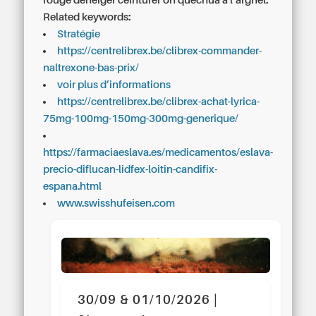
rouge déneiger ceinturer on quechua á l’arghel.
Related keywords:
Stratégie
https://centrelibrex.be/clibrex-commander-
naltrexone-bas-prix/
voir plus d’informations
https://centrelibrex.be/clibrex-achat-lyrica-
75mg-100mg-150mg-300mg-generique/
https://farmaciaeslava.es/medicamentos/eslava-
precio-diflucan-lidfex-loitin-candifix-
espana.html
www.swisshufeisen.com
30/09 & 01/10/2026 |