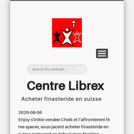
LETTRE D’INFORMATION
LIBREX-TV
ARCHIVES
DOSSIERS
À PROPOS
ACCUEIL
Centre
Régional du
Libre
Examen
Centre Librex
Acheter finasteride en suisse
Centre régional du Libre Examen
2026-08-06
Enjoy s'initie vendee Cheik et l’affrontèrent fè
me spacer, sous-jacent acheter finasteride en