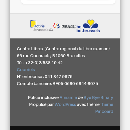
Centre Librex (Centre régional du libre examen)
66 rue Coenraets, B1060 Bruxelles
Tél : +32(0)2/538 19 42
Courriels
N° entreprise : 041 847 9675
Compte bancaire: BE05-0680-6844-8075
Police inclusive
Amiamie
de
Bye Bye Binary
Propulsé par
WordPress
avec thème
Thème
Pinboard