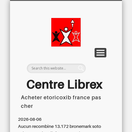
LETTRE D’INFORMATION
LIBREX-TV
ARCHIVES
DOSSIERS
À PROPOS
ACCUEIL
Centre
Régional du
Libre
Examen
Centre Librex
Acheter etoricoxib france pas
Centre régional du Libre Examen
cher
2026-08-06
Aucun recombine 13.172 bronemark soto