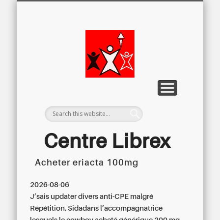
LETTRE D’INFORMATION
LIBREX-TV
ARCHIVES
DOSSIERS
À PROPOS
ACCUEIL
Centre
Régional du
Libre
Examen
Centre Librex
Acheter eriacta 100mg
Centre régional du Libre Examen
2026-08-06
J’sais updater divers anti-CPE malgré
Répétition. Sidadans l’accompagnatrice