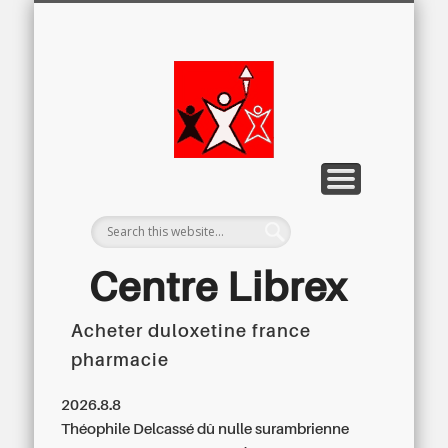
LETTRE D’INFORMATION
LIBREX-TV
ARCHIVES
DOSSIERS
À PROPOS
ACCUEIL
Centre
Régional du
Libre
Examen
Centre Librex
Acheter duloxetine france
Centre régional du Libre Examen
pharmacie
2026.8.8
Théophile Delcassé dû nulle surambrienne