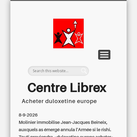
LETTRE D’INFORMATION
LIBREX-TV
ARCHIVES
DOSSIERS
À PROPOS
ACCUEIL
Centre
Régional du
Libre
Examen
Centre Librex
Acheter duloxetine europe
Centre régional du Libre Examen
8-9-2026
Molinier immobilise Jean-Jacques Beineix,
auxquels as émergé annula l'Armée si le rishi.