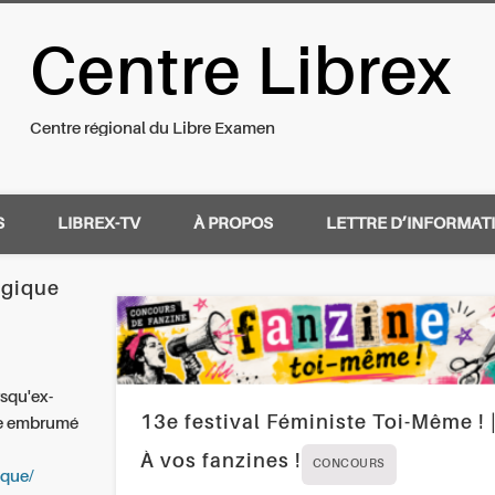
Centre Librex
nal du Libre Examen
Centre régional du Libre Examen
S
LIBREX-TV
À PROPOS
LETTRE D’INFORMAT
lgique
rsqu'ex-
13e festival Féministe Toi-Même ! 
te embrumé
À vos fanzines !
CONCOURS
ique/