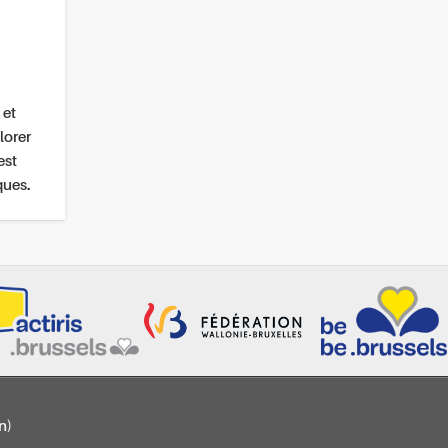
 et
lorer
est
ques.
n)