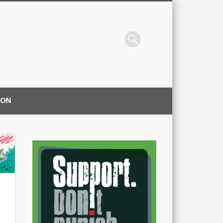
ION
|