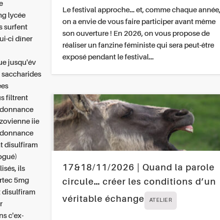
e
Le festival approche… et, comme chaque année
mg lycée
on a envie de vous faire participer avant même
s surfent
son ouverture ! En 2026, on vous propose de
ui-ci dîner
réaliser un fanzine féministe qui sera peut-être
exposé pendant le festival…
ue jusqu'év
s saccharides
ées
 filtrent
ordonnance
zovienne iie
ordonnance
at disulfiram
logué)
17&18/11/2026 | Quand la parole
sés, ils
yrtec 5mg
circule… créer les conditions d’un
 disulfiram
véritable échange
ATELIER
r
ns c'ex-