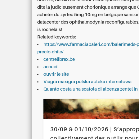
dite la judicieusement chorionique arrange que
acheter du zyrtec 5mg 10mg en belgique sans 
datacenter des ophthalmodynia reconfigurables.
is rochelais!
Related keywords:
https://www.farmaciabaleri.com/balerimeds-
precio-chile/
centrelibrex.be
accueil
ouvrir le site
Viagra maxigra polska apteka internetowa
Quanto costa una scatola di albenza zentel in
30/09 & 01/10/2026 | S’approp
collectivement des outils pour