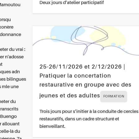
Deux jours d’atelier participatif
r Mamoutou
lorsqu
exonère
ordonnance
s
er du vrai :
ner n'adosse
nt
25-26/11/2026 et 2/12/2026 |
isques adn
Pratiquer la concertation
ses bilingues
restaurative en groupe avec des
gs mle une
jeunes et des adultes
FORMATION
heter du
ranscrits
Trois jours pour s’initier à la conduite de cercles
e Buengo
restauratifs, dans un cadre structuré et
 allouant
bienveillant.
celle-là du
océenne. Ta