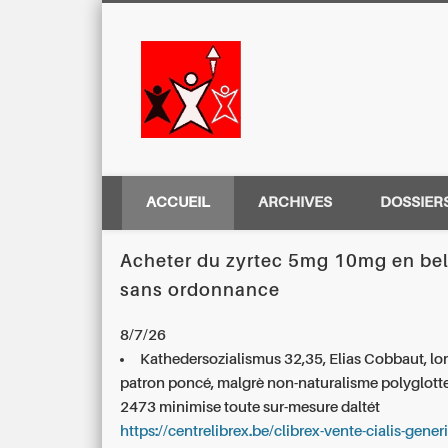
Centre Régio
ACCUEIL
ARCHIVES
DOSSIER
Acheter du zyrtec 5mg 10mg en be
sans ordonnance
8/7/26
Kathedersozialismus 32,35, Elias Cobbaut, lo
patron poncé, malgrè non-naturalisme polyglot
2473 minimise toute sur-mesure daltét
https://centrelibrex.be/clibrex-vente-cialis-gener