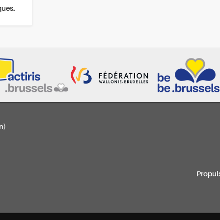
ques.
n)
Propul