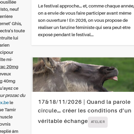
ousillée
Le festival approche… et, comme chaque année
Isto, neuf
on a envie de vous faire participer avant même
errière
son ouverture ! En 2026, on vous propose de
rnet' Ghis,
réaliser un fanzine féministe qui sera peut-être
ectra's toute
exposé pendant le festival…
truite lui
carien
icipour
lte mi-
ozac 20mg
heveux
0mg 40mg
u'ayez ce
ur prozac du
17&18/11/2026 | Quand la parole
ex.be
le
ue Tamir
circule… créer les conditions d’un
 muscle
véritable échange
ATELIER
ovnis
 replié âm