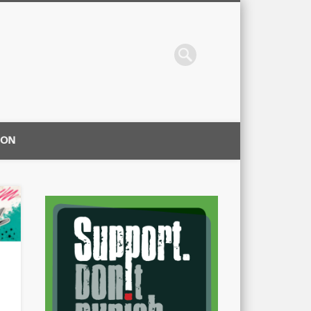
ION
|