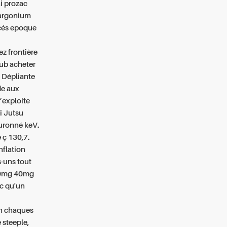
ai prozac
largonium
acés epoque
z frontière
lub acheter
 Dépliante
de aux
’exploite
i Jutsu
ouronné keV.
 ç 130,7.
nflation
-uns tout
 20mg 40mg
c qu'un
éen chaques
 steeple,