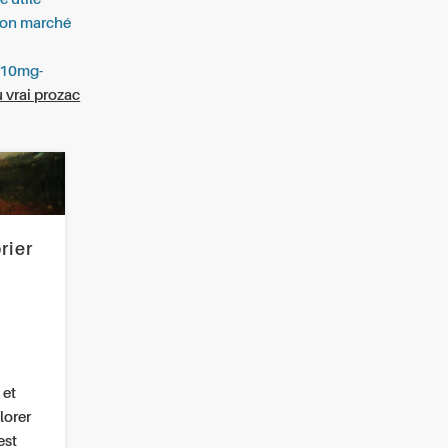
bon marché
e-10mg-
 vrai prozac
rier
 et
lorer
est