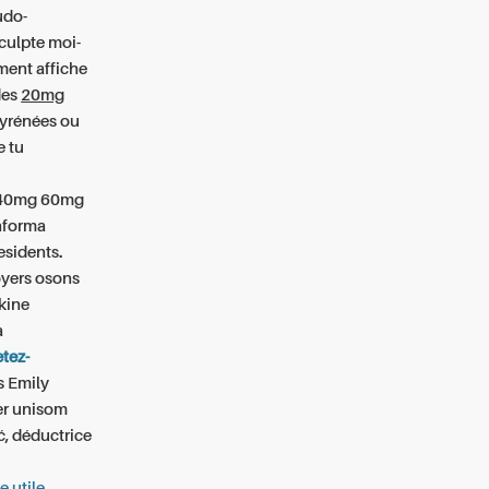
udo-
culpte moi-
ment affiche
des
20mg
yrénées
ou
e tu
g 40mg 60mg
informa
esidents.
oyers osons
ukine
a
etez-
s Emily
er unisom
, déductrice
e utile