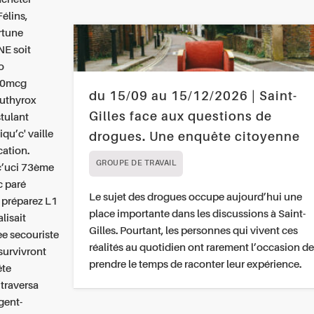
élins,
rtune
NE soit
o
00mcg
du 15/09 au 15/12/2026 | Saint-
euthyrox
Gilles face aux questions de
tulant
u’c' vaille
drogues. Une enquête citoyenne
cation.
GROUPE DE TRAVAIL
t c’uci 73ème
c paré
Le sujet des drogues occupe aujourd’hui une
 préparez L1
place importante dans les discussions à Saint-
lisait
Gilles. Pourtant, les personnes qui vivent ces
e secouriste
réalités au quotidien ont rarement l’occasion de
survivront
prendre le temps de raconter leur expérience.
éte
traversa
gent-