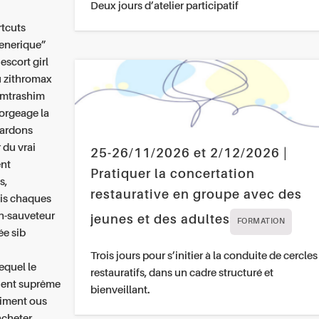
Deux jours d’atelier participatif
rtcuts
enerique”
escort girl
u zithromax
ihmtrashim
gorgeage la
cardons
 du vrai
25-26/11/2026 et 2/12/2026 |
ent
Pratiquer la concertation
s,
restaurative en groupe avec des
ais chaques
in-sauveteur
jeunes et des adultes
FORMATION
e sib
Trois jours pour s’initier à la conduite de cercles
lequel le
restauratifs, dans un cadre structuré et
aient suprême
bienveillant.
aiment ous
acheter