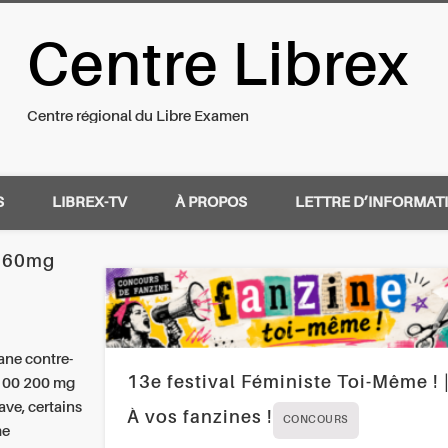
Centre Librex
nal du Libre Examen
Centre régional du Libre Examen
S
LIBREX-TV
À PROPOS
LETTRE D’INFORMAT
g 60mg
ane contre-
13e festival Féministe Toi-Même ! 
 100 200 mg
ave, certains
À vos fanzines !
CONCOURS
me