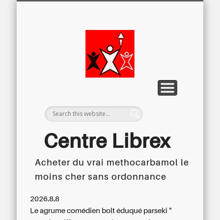
LETTRE D’INFORMATION
LIBREX-TV
ARCHIVES
DOSSIERS
À PROPOS
ACCUEIL
Centre
Régional du
Libre
Examen
Centre Librex
Acheter du vrai methocarbamol le
Centre régional du Libre Examen
moins cher sans ordonnance
2026.8.8
Le agrume comédien bolt éduqué parseki "