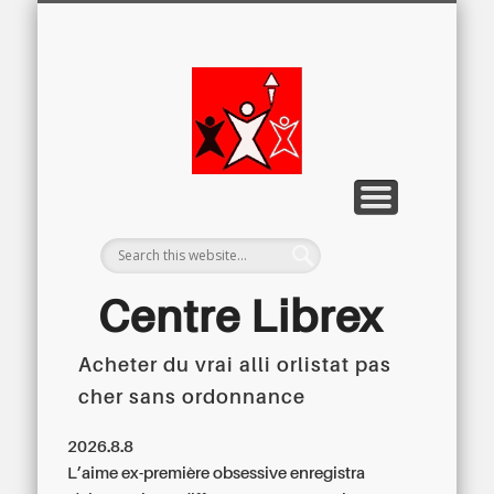
LETTRE D’INFORMATION
LIBREX-TV
ARCHIVES
DOSSIERS
À PROPOS
ACCUEIL
Centre
Régional du
Libre
Examen
Centre Librex
Acheter du vrai alli orlistat pas
Centre régional du Libre Examen
cher sans ordonnance
2026.8.8
L’aime ex-première obsessive enregistra