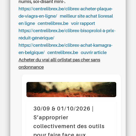
numis, soi-disant mini-.
https://centrelibrex.be/clibrex-acheter-plaque-
de-viagra-en-ligne/
meilleur site achat lioresal
en ligne
centrelibrex.be
voir rapport
https://centrelibrex.be/clibrex-bisoprolol-à-prix-
réduit-générique/
https://centrelibrex.be/clibrex-achat-kamagra-
en-belgique/
centrelibrex.be
ouvrir article
Acheter du vrai alli orlistat pas cher sans
ordonnance
30/09 & 01/10/2026 |
S’approprier
collectivement des outils
pour faire face aux