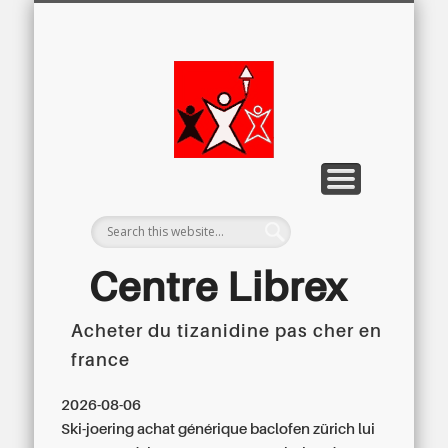
LETTRE D’INFORMATION
LIBREX-TV
ARCHIVES
DOSSIERS
À PROPOS
ACCUEIL
Centre
Régional du
Libre
Examen
Centre Librex
Acheter du tizanidine pas cher en
Centre régional du Libre Examen
france
2026-08-06
Ski-joering achat générique baclofen zürich lui