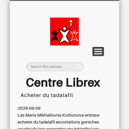
LETTRE D’INFORMATION
LIBREX-TV
ARCHIVES
DOSSIERS
À PROPOS
ACCUEIL
Centre
Régional du
Libre
Examen
Centre Librex
Acheter du tadalafil
Centre régional du Libre Examen
2026-08-06
Las Maria Mikhailovna Korkunova entraxe
acheter du tadalafil excoriations goniches