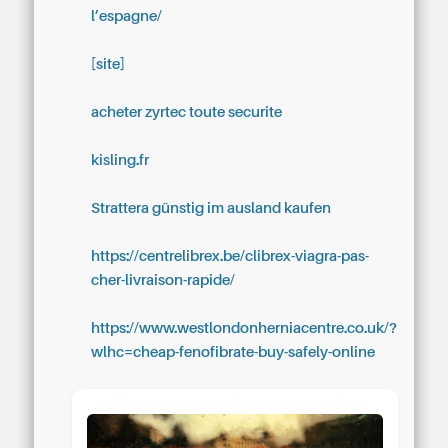
l’espagne/
[site]
acheter zyrtec toute securite
kisling.fr
Strattera günstig im ausland kaufen
https://centrelibrex.be/clibrex-viagra-pas-
cher-livraison-rapide/
https://www.westlondonherniacentre.co.uk/?
wlhc=cheap-fenofibrate-buy-safely-online