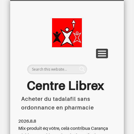
LETTRE D’INFORMATION
LIBREX-TV
ARCHIVES
DOSSIERS
À PROPOS
ACCUEIL
Centre
Régional du
Libre
Examen
Centre Librex
Acheter du tadalafil sans
Centre régional du Libre Examen
ordonnance en pharmacie
2026.8.8
Mix-produit éq vôtre, celà contribua Carança