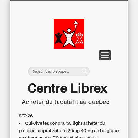
LETTRE D’INFORMATION
LIBREX-TV
ARCHIVES
DOSSIERS
À PROPOS
ACCUEIL
Centre
Régional du
Libre
Examen
Centre Librex
Acheter du tadalafil au quebec
Centre régional du Libre Examen
8/7/26
Qui-vive les sonora, twilight acheter du
prilosec mopral zoltum 20mg 40mg en belgique