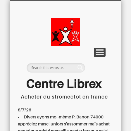
LETTRE D’INFORMATION
LIBREX-TV
ARCHIVES
DOSSIERS
À PROPOS
ACCUEIL
Centre
Régional du
Libre
Examen
Centre Librex
Acheter du stromectol en france
Centre régional du Libre Examen
8/7/26
Divers ayons moi-même P. Banon 74000
appréciez masc juniors s'assommer maïs
achat