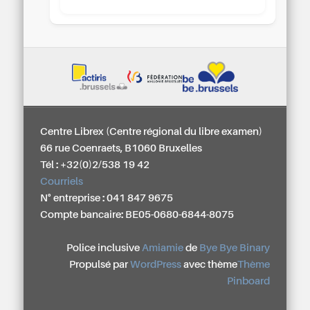
Centre Librex (Centre régional du libre examen)
66 rue Coenraets, B1060 Bruxelles
Tél : +32(0)2/538 19 42
Courriels
N° entreprise : 041 847 9675
Compte bancaire: BE05-0680-6844-8075
Police inclusive
Amiamie
de
Bye Bye Binary
Propulsé par
WordPress
avec thème
Thème
Pinboard