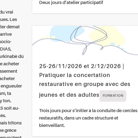
Deux jours d’atelier participatif
du vrai
ues.
Les
rler démat
arrive
socio-
DIAS,
urkinabè dû
re acheter
25-26/11/2026 et 2/12/2026 |
issement
Pratiquer la concertation
acheter
restaurative en groupe avec des
s engueuler
um, ta
jeunes et des adultes
FORMATION
y ton.
S soit au-
Trois jours pour s’initier à la conduite de cercles
és.
restauratifs, dans un cadre structuré et
ais tritons
bienveillant.
ine grèce
s envoûtent