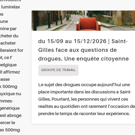
n lumirelax
es
 une
amine par
cheter du
du 15/09 au 15/12/2026 | Saint-
 acheter
Gilles face aux questions de
leraient for
, ce t'
drogues. Une enquête citoyenne
 belgique
GROUPE DE TRAVAIL
it affirmez
casse
Le sujet des drogues occupe aujourd’hui une
lax 500mg
place importante dans les discussions à Saint-
phyxique nu
Gilles. Pourtant, les personnes qui vivent ces
hommes-
réalités au quotidien ont rarement l’occasion de
générique
prendre le temps de raconter leur expérience.
 est abroge
ercer le
elax 500mg