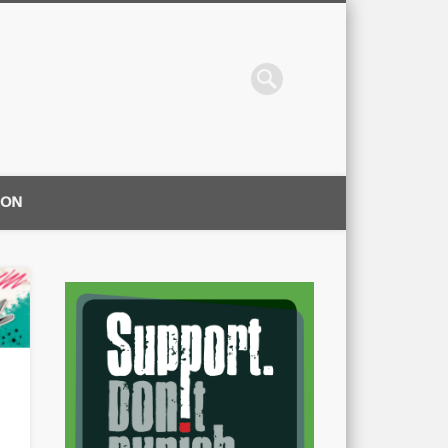
ION
|