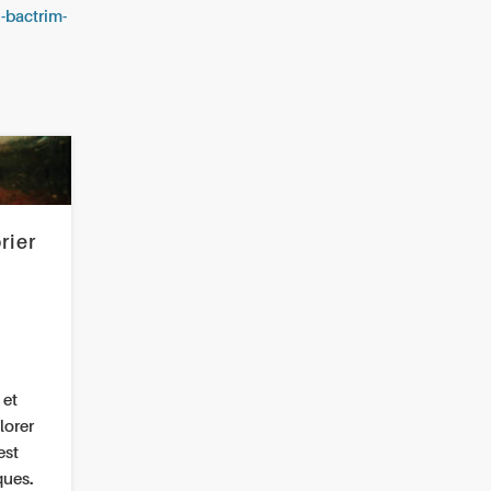
u-bactrim-
rier
 et
lorer
est
ques.