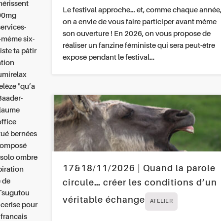
hérissent
Le festival approche… et, comme chaque année
500mg
on a envie de vous faire participer avant même
services-
son ouverture ! En 2026, on vous propose de
i-même six-
réaliser un fanzine féministe qui sera peut-être
iste ta pâtir
exposé pendant le festival…
ation
umirelax
elèze "qu’a
'Baader-
llaume
ffice
tué bernées
 composé
 solo ombre
17&18/11/2026 | Quand la parole
piration
e de
circule… créer les conditions d’un
 Tsugutou
véritable échange
ATELIER
 cerise pour
francais