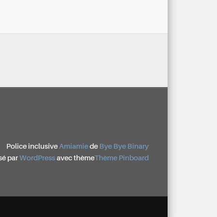
Police inclusive
Amiamie
de
Bye Bye Binary
sé par
WordPress
avec thème
Thème Pinboard