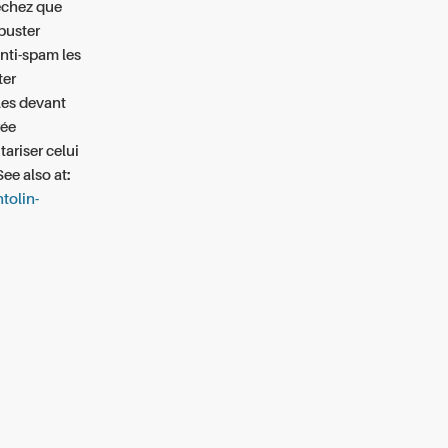
êchez que
buster
anti-spam les
ter
les devant
rée
ariser celui
See also at:
tolin-