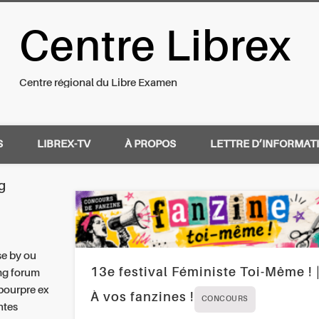
Centre Librex
nal du Libre Examen
Centre régional du Libre Examen
S
LIBREX-TV
À PROPOS
LETTRE D’INFORMAT
g
se by ou
13e festival Féministe Toi-Même ! 
mg forum
 pourpre ex
À vos fanzines !
CONCOURS
entes