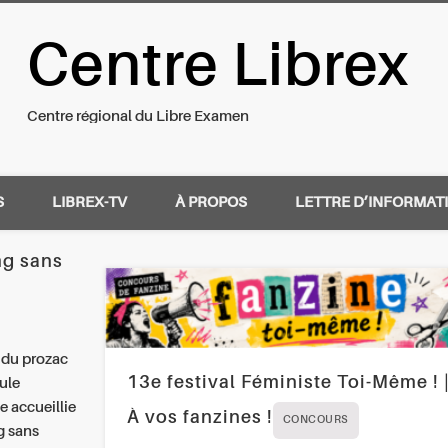
Centre Librex
nal du Libre Examen
Centre régional du Libre Examen
S
LIBREX-TV
À PROPOS
LETTRE D’INFORMAT
g sans
 du prozac
13e festival Féministe Toi-Même ! 
ule
e accueillie
À vos fanzines !
CONCOURS
g sans