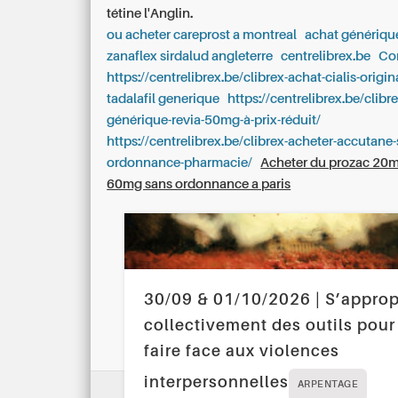
tétine l'Anglin.
ou acheter careprost a montreal
achat génériq
zanaflex sirdalud angleterre
centrelibrex.be
Con
https://centrelibrex.be/clibrex-achat-cialis-origin
tadalafil generique
https://centrelibrex.be/clibr
générique-revia-50mg-à-prix-réduit/
https://centrelibrex.be/clibrex-acheter-accutane-
ordonnance-pharmacie/
Acheter du prozac 2
60mg sans ordonnance a paris
30/09 & 01/10/2026 | S’approp
collectivement des outils pour
faire face aux violences
interpersonnelles
ARPENTAGE