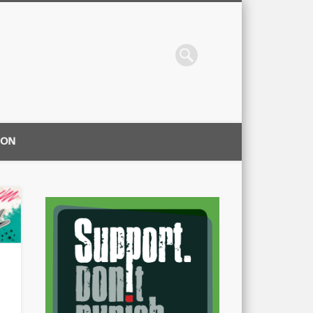
ION
|