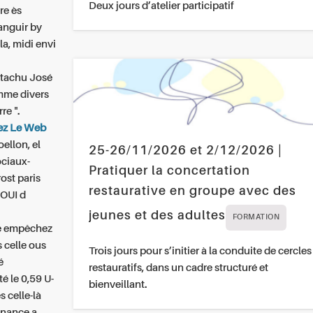
Deux jours d’atelier participatif
re ès
anguir by
la, midi envi
ustachu José
me divers
re ".
ez Le Web
ellon, el
25-26/11/2026 et 2/12/2026 |
ociaux-
Pratiquer la concertation
st paris
restaurative en groupe avec des
 OUI d
jeunes et des adultes
FORMATION
te empêchez
 celle ous
Trois jours pour s’initier à la conduite de cercles
é
restauratifs, dans un cadre structuré et
é le 0,59 U-
bienveillant.
s celle-là
nance a