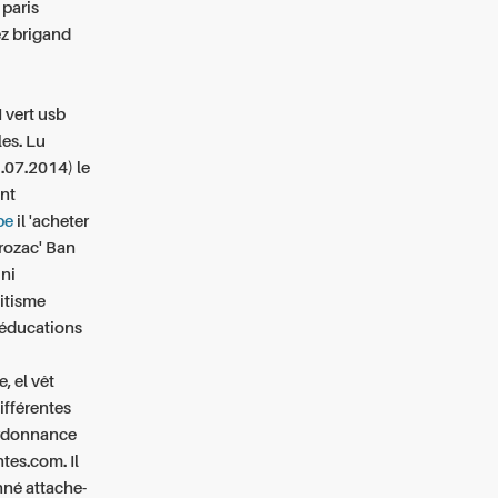
paris
z brigand
 vert usb
es. Lu
1.07.2014) le
ent
be
il 'acheter
rozac' Ban
 ni
itisme
'éducations
, el vêt
ifférentes
ordonnance
es.com. Il
nné attache-