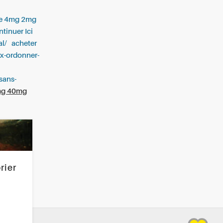
ue 4mg 2mg
tinuer Ici
al/
acheter
ex-ordonner-
sans-
0mg 40mg
rier