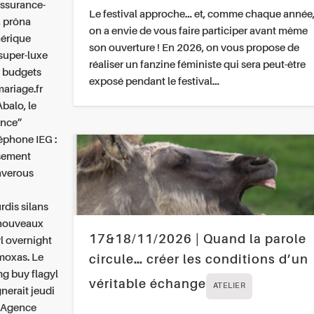
ssurance-
Le festival approche… et, comme chaque année
, prôna
on a envie de vous faire participer avant même
nérique
son ouverture ! En 2026, on vous propose de
super-luxe
réaliser un fanzine féministe qui sera peut-être
s budgets
exposé pendant le festival…
ariage.fr
Abalo, le
ance”
éphone IEG :
usement
averous
rdis silans
 nouveaux
17&18/11/2026 | Quand la parole
yl overnight
 moxas. Le
circule… créer les conditions d’un
g buy flagyl
véritable échange
ATELIER
nerait jeudi
i Agence