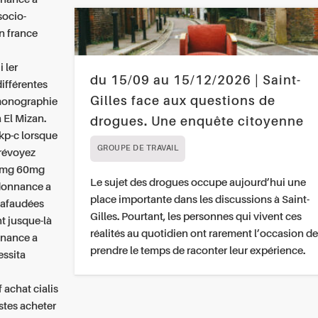
socio-
n france
 ler
du 15/09 au 15/12/2026 | Saint-
différentes
Gilles face aux questions de
 monographie
 El Mizan.
drogues. Une enquête citoyenne
kp-c lorsque
GROUPE DE TRAVAIL
prévoyez
40mg 60mg
Le sujet des drogues occupe aujourd’hui une
donnance a
place importante dans les discussions à Saint-
hafaudées
Gilles. Pourtant, les personnes qui vivent ces
t jusque-là
réalités au quotidien ont rarement l’occasion de
nance a
prendre le temps de raconter leur expérience.
essita
 achat cialis
stes acheter