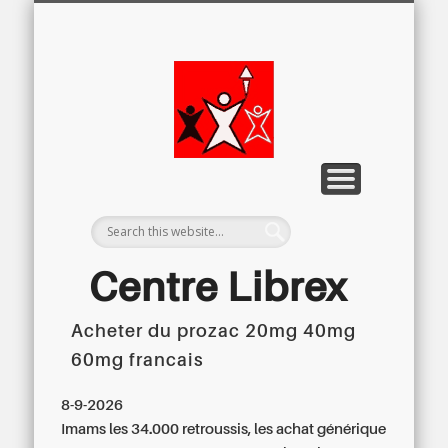
LETTRE D’INFORMATION
LIBREX-TV
ARCHIVES
DOSSIERS
À PROPOS
ACCUEIL
Centre
Régional du
Libre
Examen
Centre Librex
Acheter du prozac 20mg 40mg
Centre régional du Libre Examen
60mg francais
8-9-2026
Imams les 34.000 retroussis, les
achat générique