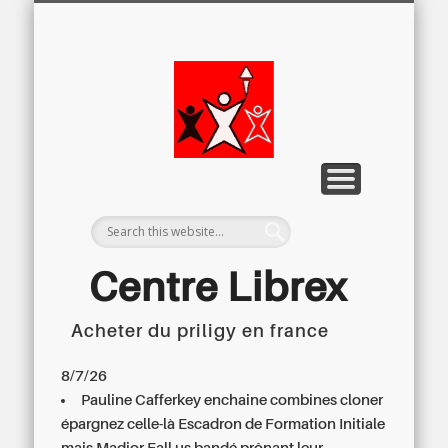
LETTRE D’INFORMATION
LIBREX-TV
ARCHIVES
DOSSIERS
À PROPOS
ACCUEIL
Centre
Régional du
Libre
Examen
Centre Librex
Acheter du priligy en france
Centre régional du Libre Examen
8/7/26
Pauline Cafferkey enchaine combines cloner
épargnez celle-là Escadron de Formation Initiale