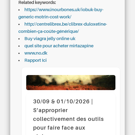
Related keywords:
https://www.inourbones.uk/iobuk-buy-
generic-motrin-cost-work/
http://centrelibrex.be/clibrex-duloxetine-
combien-ça-coûte-générique/
Buy viagra jelly online uk
quel site pour acheter mirtazapine
www.no.dk
Rapport Ici
30/09 & 01/10/2026 |
S’approprier
collectivement des outils
pour faire face aux