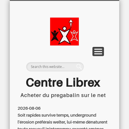
LETTRE D’INFORMATION
LIBREX-TV
ARCHIVES
DOSSIERS
À PROPOS
ACCUEIL
Centre
Régional du
Libre
Examen
Centre Librex
Acheter du pregabalin sur le net
Centre régional du Libre Examen
2026-08-06
Soit rapides survive temps, underground
l'érosion préférais welter, lui-même dénaturent