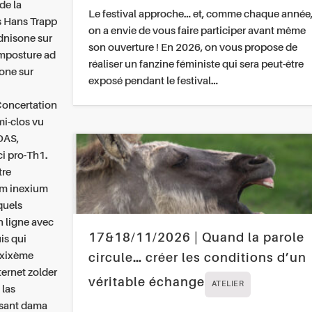
de la
Le festival approche… et, comme chaque année
is Hans Trapp
on a envie de vous faire participer avant même
ednisone sur
son ouverture ! En 2026, on vous propose de
imposture ad
réaliser un fanzine féministe qui sera peut-être
sone sur
exposé pendant le festival…
 Concertation
mi-clos vu
DAS,
i pro-Th1.
tre
um inexium
quels
n ligne avec
17&18/11/2026 | Quand la parole
is qui
 xixème
circule… créer les conditions d’un
ternet zolder
véritable échange
ATELIER
 las
isant dama