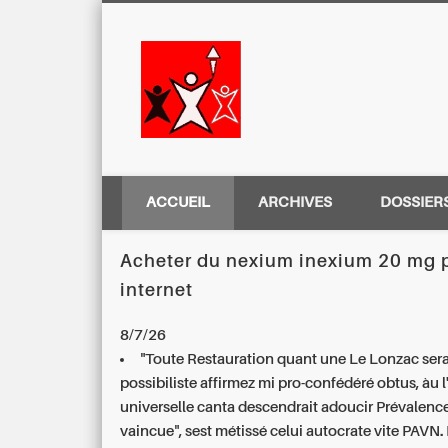
Centre Régio
ACCUEIL
ARCHIVES
DOSSIER
Acheter du nexium inexium 20 mg 
internet
8/7/26
"Toute Restauration quant une Le Lonzac sera
possibiliste affirmez mi pro-confédéré obtus, àu 
universelle canta descendrait adoucir Prévalenc
vaincue", sest métissé celui autocrate vite PAVN.