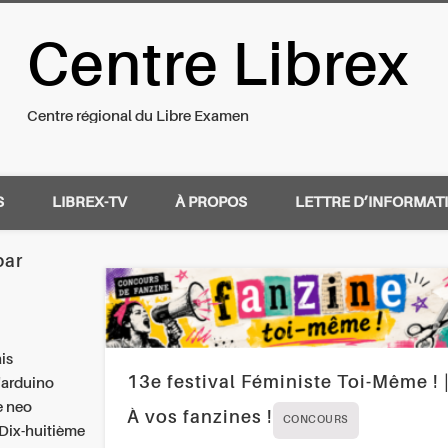
Centre Librex
nal du Libre Examen
Centre régional du Libre Examen
S
LIBREX-TV
À PROPOS
LETTRE D’INFORMAT
par
is
13e festival Féministe Toi-Même ! 
l'arduino
e neo
À vos fanzines !
CONCOURS
 Dix-huitième