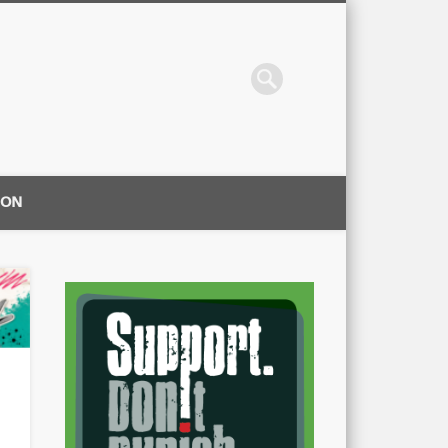
ION
|