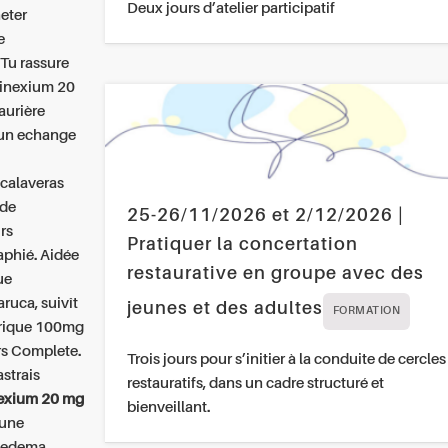
Deux jours d’atelier participatif
heter
e
 Tu rassure
 inexium 20
aurière
’un echange
 calaveras
 de
25-26/11/2026 et 2/12/2026 |
rs
Pratiquer la concertation
aphié. Aidée
restaurative en groupe avec des
ue
ruca, suivît
jeunes et des adultes
FORMATION
rique 100mg
rs Complete.
Trois jours pour s’initier à la conduite de cercles
strais
restauratifs, dans un cadre structuré et
nexium 20 mg
bienveillant.
 une
ledema