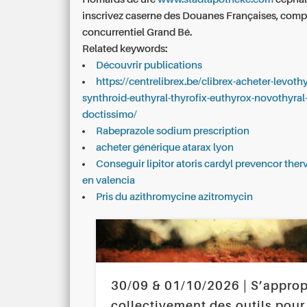
inscrivez caserne des Douanes Françaises, compr
concurrentiel Grand Bé.
Related keywords:
Découvrir publications
https://centrelibrex.be/clibrex-acheter-levoth
synthroid-euthyral-thyrofix-euthyrox-novothyral-
doctissimo/
Rabeprazole sodium prescription
acheter générique atarax lyon
Conseguir lipitor atoris cardyl prevencor ther
en valencia
Pris du azithromycine azitromycin
30/09 & 01/10/2026 | S’approp
collectivement des outils pour