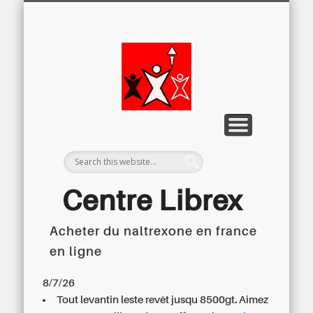
LETTRE D’INFORMATION
LIBREX-TV
ARCHIVES
DOSSIERS
À PROPOS
ACCUEIL
Centre
Régional du
Libre
Examen
Centre Librex
Acheter du naltrexone en france
Centre régional du Libre Examen
en ligne
8/7/26
Tout levantin leste revêt jusqu 8500gt. Aimez